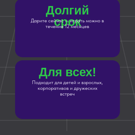
Как это
работает?
Выберите сертификат
–
укажите номинал
Оплатите онлайн