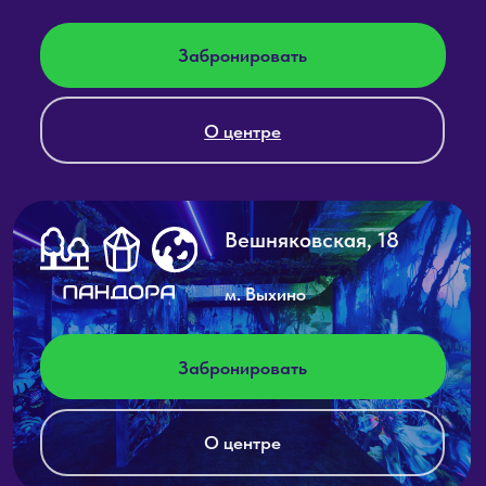
О нас
Контакты
Фотогалерея
Программы
Центры
День рождения
Корпоратив
Легион | Крылатское
Выпускной
Реактор | Тропарёво
Классический лазертаг
Пандора | Выхино
Сценарный лазертаг
Фалкон | Сокольники
Выездные игры
Активировать
сертификат
Благотворительные игры
Политика
Политика обработки
конфиденциальности
файлов cookie
Согласие на обработку
данных