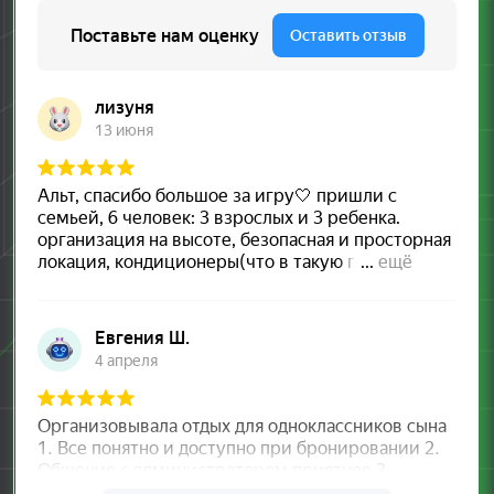
Выберите ближайший
центр
и погрузитесь
в новый мир
развлечений
Крылатские Холмы,
33, корп. 1
м. Крылатское