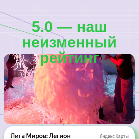
Выберите ближайший
центр
и погрузитесь
в новый мир
развлечений
Крылатские Холмы,
33, корп. 1
м. Крылатское
Забронировать
О центре