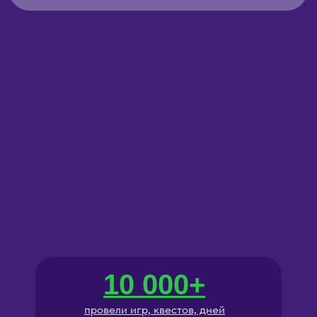
10 000+
провели игр, квестов, дней
рождений и корпоративов
Программы
5.0 рейтинг
на основе более 2500 отзывов