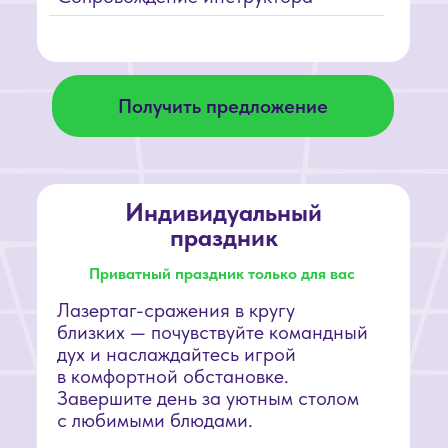
мероприятия
Сопровождение инструктора
Получить предложение
Да,
мы продумали
всё до мелочей,
чтобы
вы наслаждались
главным — игрой