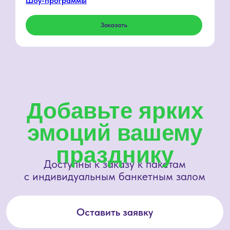
Шоу-программы
Заказать
15 000₽
Химическое шоу
Загадки окружающего нас мира — то, что
волнует умы ученых со всего Света.
И мы готовы раскрыть некоторые из них.
10 000₽
Настольная игра
«Мафия» или «Бункер» идеальное
продолжение праздника. Команда
сможет отдохнуть и ещё больше