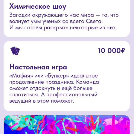
Получить предложение
Индивидуальный
праздник
Приватный праздник только для вас
Лазертаг-сражения в кругу
близких — почувствуйте командный
дух и наслаждайтесь игрой
в комфортной обстановке.
Завершите день за уютным столом
с любимыми блюдами.
60 минут индивидуального лазертага
Стол в зоне кафе по
предварительному заказу
Сопровождение инструктора