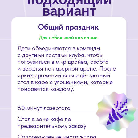
Получить предложение
Легендарный день
рождения
День рождения, который запомнят
и взрослые, и дети
Пока дети увлечены игрой, родители
могут отдохнуть в уютном банкетном
зале, доступном с момента начала
игры. После захватывающих
сражений все соберутся
за праздничным столом, чтобы
разделить радость и впечатления.
90 минут индивидуального лазертага
180 минут индивидуального
банкетного зала с начала