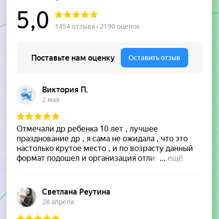
Ленинский проспект,
123В
м. Тропарево
Забронировать
О центре
Вешняковская, 18
м. Выхино
Забронировать
О центре