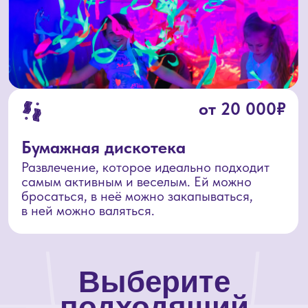
Получить предложение
популярно
День рождения героя
Героями становятся здесь и сейчас
Погружение в мир лазертага, веселье
за праздничным столом и яркие шоу-
программы — от TESLA-шоу
до бумажной дискотеки. Каждый
ребёнок станет настоящим героем
этого дня!
90 минут индивидуального лазертага
90 минут индивидуальный
банкетного зала после игры
Сопровождение инструктора