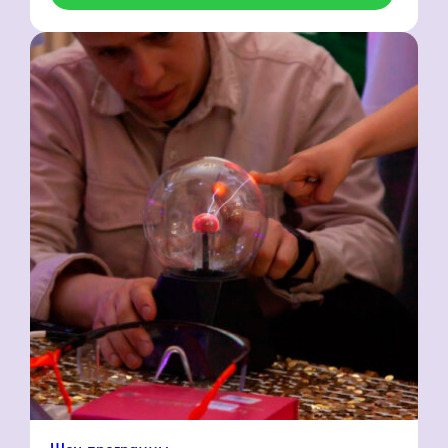
TESLA-шоу
Электричество как настоящее
волшебство! Насладитесь
захватывающим зрелищем молний,
которые свободно парят в воздухе
и поражают своей мощью.
15 000₽
Эксклюзивный квиз
Командная интеллектуальная игра, которую
мы разработаем под запрос вашей
компании: про футбол, любимую
музыкальную группу и что угодно еще.