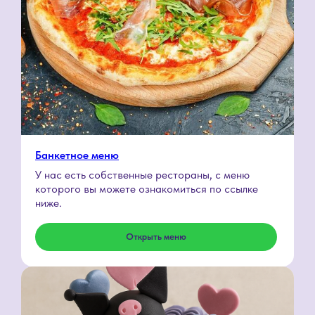
Банкетное меню
У нас есть собственные рестораны, с меню
которого вы можете ознакомиться по ссылке
5.0 — наш
ниже.
неизменный
Открыть меню
рейтинг